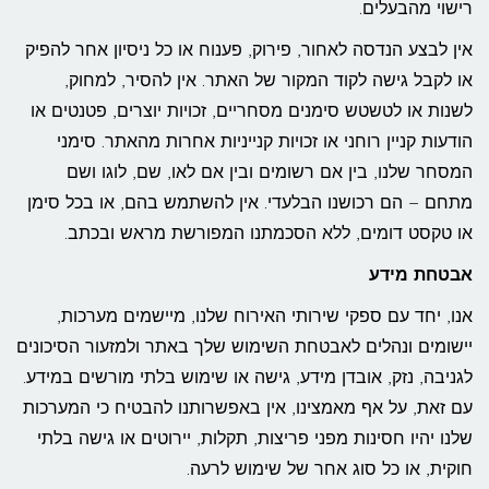
רישוי מהבעלים.
אין לבצע הנדסה לאחור, פירוק, פענוח או כל ניסיון אחר להפיק
או לקבל גישה לקוד המקור של האתר. אין להסיר, למחוק,
לשנות או לטשטש סימנים מסחריים, זכויות יוצרים, פטנטים או
הודעות קניין רוחני או זכויות קנייניות אחרות מהאתר. סימני
המסחר שלנו, בין אם רשומים ובין אם לאו, שם, לוגו ושם
מתחם – הם רכושנו הבלעדי. אין להשתמש בהם, או בכל סימן
או טקסט דומים, ללא הסכמתנו המפורשת מראש ובכתב.
אבטחת מידע
אנו, יחד עם ספקי שירותי האירוח שלנו, מיישמים מערכות,
יישומים ונהלים לאבטחת השימוש שלך באתר ולמזעור הסיכונים
לגניבה, נזק, אובדן מידע, גישה או שימוש בלתי מורשים במידע.
עם זאת, על אף מאמצינו, אין באפשרותנו להבטיח כי המערכות
שלנו יהיו חסינות מפני פריצות, תקלות, יירוטים או גישה בלתי
חוקית, או כל סוג אחר של שימוש לרעה.