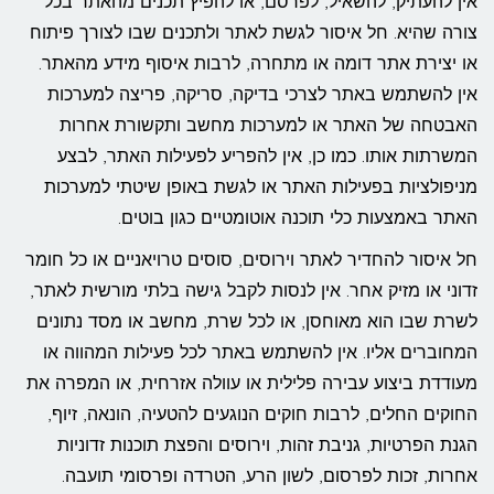
אין להעתיק, להשאיל, לפרסם, או להפיץ תכנים מהאתר בכל
צורה שהיא. חל איסור לגשת לאתר ולתכנים שבו לצורך פיתוח
או יצירת אתר דומה או מתחרה, לרבות איסוף מידע מהאתר.
אין להשתמש באתר לצרכי בדיקה, סריקה, פריצה למערכות
האבטחה של האתר או למערכות מחשב ותקשורת אחרות
המשרתות אותו. כמו כן, אין להפריע לפעילות האתר, לבצע
מניפולציות בפעילות האתר או לגשת באופן שיטתי למערכות
האתר באמצעות כלי תוכנה אוטומטיים כגון בוטים.
חל איסור להחדיר לאתר וירוסים, סוסים טרויאניים או כל חומר
זדוני או מזיק אחר. אין לנסות לקבל גישה בלתי מורשית לאתר,
לשרת שבו הוא מאוחסן, או לכל שרת, מחשב או מסד נתונים
המחוברים אליו. אין להשתמש באתר לכל פעילות המהווה או
מעודדת ביצוע עבירה פלילית או עוולה אזרחית, או המפרה את
החוקים החלים, לרבות חוקים הנוגעים להטעיה, הונאה, זיוף,
הגנת הפרטיות, גניבת זהות, וירוסים והפצת תוכנות זדוניות
אחרות, זכות לפרסום, לשון הרע, הטרדה ופרסומי תועבה.